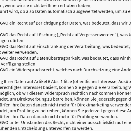
n, wenn wir sie nicht bei Ihnen erhoben haben;
führt wird, ob also Daten automatisch ausgewertet werden, um zu e
SGVO ein Recht auf Berichtigung der Daten, was bedeutet, dass wir Da
DSGVO das Recht auf Löschung („Recht auf Vergessenwerden“), was k
ngen dürfen.
DSGVO das Recht auf Einschränkung der Verarbeitung, was bedeutet,
t weiter verwenden.
SGVO das Recht auf Datenübertragbarkeit, was bedeutet, dass wir Ih
Verfügung stellen.
DSGVO ein Widerspruchsrecht, welches nach Durchsetzung eine Ände
Ihrer Daten auf Artikel 6 Abs. 1 lit. e (öffentliches Interesse, Aus
f (berechtigtes Interesse) basiert, können Sie gegen die Verarbeitun
 möglich, ob wir diesem Widerspruch rechtlich nachkommen könne
et, um Direktwerbung zu betreiben, können Sie jederzeit gegen d
ürfen Ihre Daten danach nicht mehr für Direktmarketing verwende
et, um Profiling zu betreiben, können Sie jederzeit gegen diese A
ürfen Ihre Daten danach nicht mehr für Profiling verwenden.
SGVO unter Umständen das Recht, nicht einer ausschließlich auf ei
beruhenden Entscheidung unterworfen zu werden.