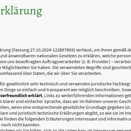
rklärung
ärung (Fassung 27.10.2024-122897869) verfasst, um Ihnen gemäß 
und anwendbaren nationalen Gesetzen zu erklären, welche perso
 von uns beauftragten Auftragsverarbeiter (z. B. Provider) – verarbe
Möglichkeiten Sie haben. Die verwendeten Begriffe sind geschlech
umfassend über Daten, die wir über Sie verarbeiten.
ür gewöhnlich sehr technisch und verwenden juristische Fachbegri
ten Dinge so einfach und transparent wie möglich beschreiben. Sowe
eserfreundlich erklärt
, Links zu weiterführenden Informationen g
in klarer und einfacher Sprache, dass wir im Rahmen unserer Gesch
en, wenn eine entsprechende gesetzliche Grundlage gegeben ist. D
re und juristisch-technische Erklärungen abgibt, so wie sie im Int
ie finden die folgenden Erläuterungen interessant und informativ und
e noch nicht kannten.
chten wir Sie bitten, sich an die unten bzw. im Impressum genannt