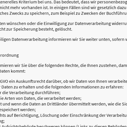
s generelles Kriterium bei uns. Das bedeutet, dass wir personenbez
icht mehr vorhanden ist. In einigen Fällen sind wir gesetzlich dazu
iches Zwecks zu speichern, zum Beispiel zu Zwecken der Buchführu
aten wünschen oder die Einwilligung zur Datenverarbeitung widerru
cht zur Speicherung besteht, gelöscht.
iligen Datenverarbeitung informieren wir Sie weiter unten, sofern 
erordnung
mieren wir Sie über die folgenden Rechte, die Ihnen zustehen, dami
 Daten kommt:
SGVO ein Auskunftsrecht darüber, ob wir Daten von Ihnen verarbeite
r Daten zu erhalten und die folgenden Informationen zu erfahren:
 die Verarbeitung durchführen;
die Arten von Daten, die verarbeitet werden;
t und wenn die Daten an Drittländer übermittelt werden, wie die Si
gespeichert werden;
hts auf Berichtigung, Löschung oder Einschränkung der Verarbei
ng;
ner Aufsichtsbehörde beschweren können (Links zu diesen Behörden 