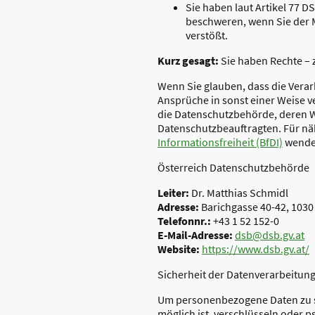
Sie haben laut Artikel 77 
beschweren, wenn Sie der 
verstößt.
Kurz gesagt:
Sie haben Rechte – z
Wenn Sie glauben, dass die Verar
Ansprüche in sonst einer Weise ve
die Datenschutzbehörde, deren W
Datenschutzbeauftragten. Für nä
Informationsfreiheit (BfDI)
wenden
Österreich Datenschutzbehörde
Leiter:
Dr. Matthias Schmidl
Adresse:
Barichgasse 40-42, 1030
Telefonnr.:
+43 1 52 152-0
E-Mail-Adresse:
dsb@dsb.gv.at
Website:
https://www.dsb.gv.at/
Sicherheit der Datenverarbeitun
Um personenbezogene Daten zu s
möglich ist, verschlüsseln oder