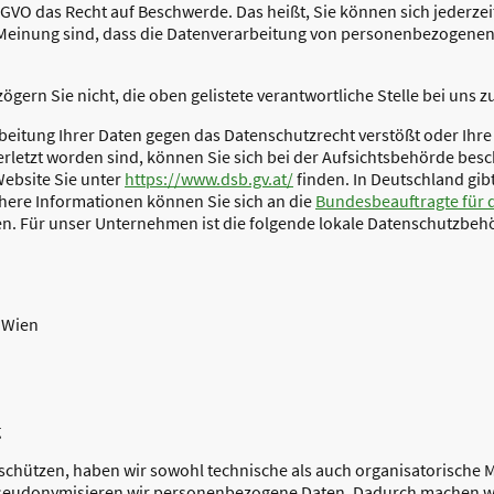
DSGVO das Recht auf Beschwerde. Das heißt, Sie können sich jederze
Meinung sind, dass die Datenverarbeitung von personenbezogene
ögern Sie nicht, die oben gelistete verantwortliche Stelle bei uns z
beitung Ihrer Daten gegen das Datenschutzrecht verstößt oder Ihr
rletzt worden sind, können Sie sich bei der Aufsichtsbehörde besch
ebsite Sie unter
https://www.dsb.gv.at/
finden. In Deutschland gib
here Informationen können Sie sich an die
Bundesbeauftragte für 
. Für unser Unternehmen ist die folgende lokale Datenschutzbehö
 Wien
g
chützen, haben wir sowohl technische als auch organisatorische
 pseudonymisieren wir personenbezogene Daten. Dadurch machen w