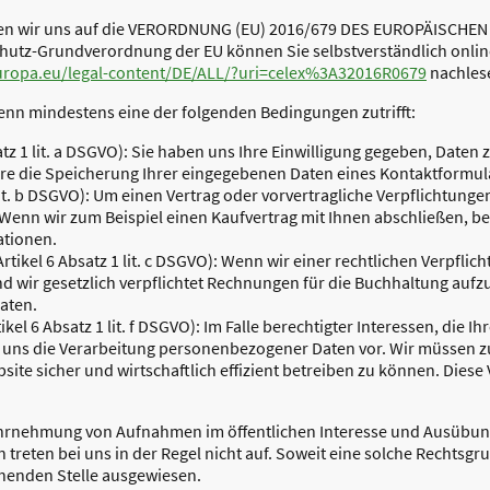
iehen wir uns auf die VERORDNUNG (EU) 2016/679 DES EUROPÄISC
schutz-Grundverordnung der EU können Sie selbstverständlich onl
europa.eu/legal-content/DE/ALL/?uri=celex%3A32016R0679
nachles
wenn mindestens eine der folgenden Bedingungen zutrifft:
atz 1 lit. a DSGVO): Sie haben uns Ihre Einwilligung gegeben, Date
wäre die Speicherung Ihrer eingegebenen Daten eines Kontaktformul
lit. b DSGVO): Um einen Vertrag oder vorvertragliche Verpflichtungen
. Wenn wir zum Beispiel einen Kaufvertrag mit Ihnen abschließen, b
tionen.
Artikel 6 Absatz 1 lit. c DSGVO): Wenn wir einer rechtlichen Verpflic
nd wir gesetzlich verpflichtet Rechnungen für die Buchhaltung aufz
aten.
ikel 6 Absatz 1 lit. f DSGVO): Im Falle berechtigter Interessen, die I
 uns die Verarbeitung personenbezogener Daten vor. Wir müssen z
ite sicher und wirtschaftlich effizient betreiben zu können. Diese 
hrnehmung von Aufnahmen im öffentlichen Interesse und Ausübung
 treten bei uns in der Regel nicht auf. Soweit eine solche Rechtsgr
echenden Stelle ausgewiesen.